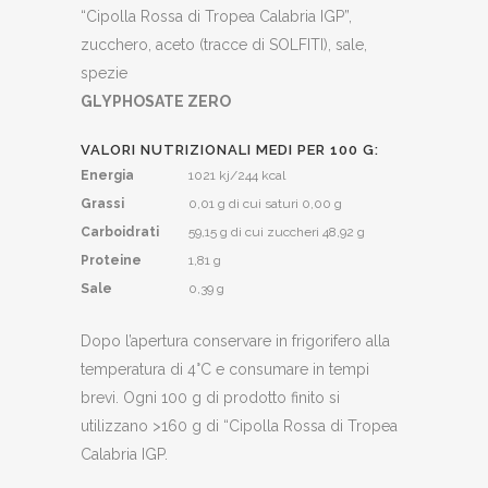
“Cipolla Rossa di Tropea Calabria IGP”,
zucchero, aceto (tracce di SOLFITI), sale,
spezie
GLYPHOSATE ZERO
VALORI NUTRIZIONALI MEDI PER 100 G:
Energia
1021 kj/244 kcal
Grassi
0,01 g di cui saturi 0,00 g
Carboidrati
59,15 g di cui zuccheri 48,92 g
Proteine
1,81 g
Sale
0,39 g
Dopo l’apertura conservare in frigorifero alla
temperatura di 4°C e consumare in tempi
brevi. Ogni 100 g di prodotto finito si
utilizzano >160 g di “Cipolla Rossa di Tropea
Calabria IGP.