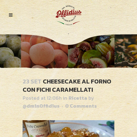
23 SET
CHEESECAKE AL FORNO
CON FICHI CARAMELLATI
Posted at 12:06h
in
Ricetta
by
@dm1nOffid1us
0 Comments