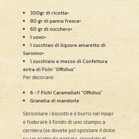
300gr di ricotta•
80 gr di panna fresca•
60 gr di zucchero•
1 uovo•
1 cucchiao di liquore amaretto di
Saronno•
1 cucchiaio e mezzo di Confettura
extra di Fichi “Offidius”
Per decorare:
6 -7 Fichi Caramellati “Offidius”
Granella di mandorle
Sbriciolare i biscotti e il burro nel mixer
e foderare il fondo di uno stampo a
cerniera (se dovete poi spostare il dolce
su un piatto da portata, ricordate di