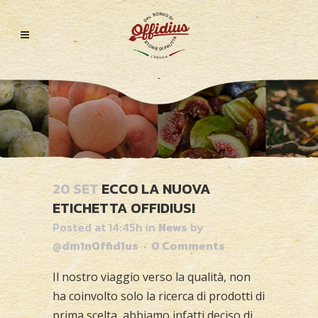
20 SET
ECCO LA NUOVA
ETICHETTA OFFIDIUS!
Posted at 14:45h
in
News
by
@dm1nOffid1us
0 Comments
Il nostro viaggio verso la qualità, non
ha coinvolto solo la ricerca di prodotti di
prima scelta, abbiamo infatti deciso di