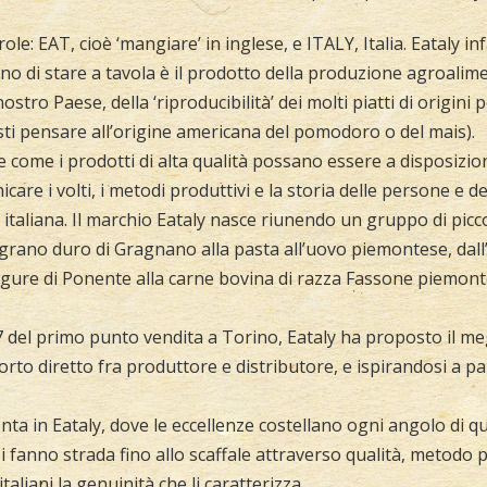
role: EAT, cioè ‘mangiare’ in inglese, e ITALY, Italia. Eataly 
no di stare a tavola è il prodotto della produzione agroalime
stro Paese, della ‘riproducibilità’ dei molti piatti di origini
basti pensare all’origine americana del pomodoro o del mais).
e come i prodotti di alta qualità possano essere a disposizione
are i volti, i metodi produttivi e la storia delle persone e del
italiana. Il marchio Eataly nasce riunendo un gruppo di picco
grano duro di Gragnano alla pasta all’uovo piemontese, dall’
 ligure di Ponente alla carne bovina di razza Fassone piemont
07 del primo punto vendita a Torino, Eataly ha proposto il meg
orto diretto fra produttore e distributore, e ispirandosi a pa
onta in Eataly, dove le eccellenze costellano ogni angolo di 
 fanno strada fino allo scaffale attraverso qualità, metodo p
italiani la genuinità che li caratterizza.