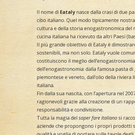
Il nome di
Eataly
nasce dalla crasi di due pa
cibo italiano. Quel modo tipicamente nostra
cultura e della storia enogastronomica del no
cucina italiana ha ricevuto da altri Paesi (
Il più grande obiettivo di Eataly è dimostrar
sostenibili, ma non solo. Eataly vuole comunic
costituiscono il meglio dell’enogastronomia 
dell’enogastronomia: dalla famosa pasta di 
piemontese e veneto, dall’olio della riviera
italiana.
Fin dalla sua nascita, con l’apertura nel 20
ragionevoli grazie alla creazione di un rapp
responsabilità e condivisione.
Tutta la magia del
saper fare italiano
si racc
aziende che propongono i propri prodotti si
qualità e voglia di portare sulle tavole degli 