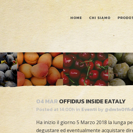
HOME
CHI SIAMO
PRODO
04 MAR
OFFIDIUS INSIDE EATALY
Posted at 14:00h
in
Eventi
by
@dm1nOffid
Ha inizio il giorno 5 Marzo 2018 la lunga p
degustare ed eventualmente acquistare diret