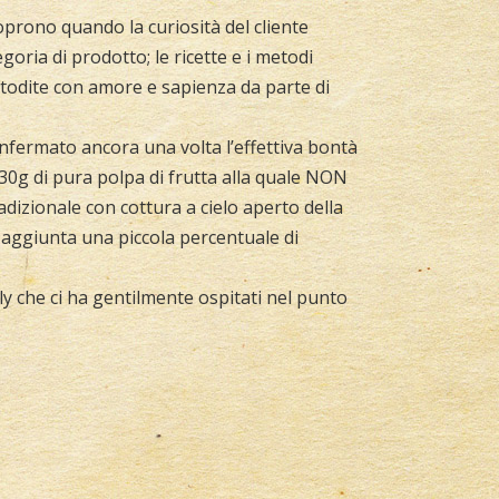
oprono quando la curiosità del cliente
goria di prodotto; le ricette e i metodi
ustodite con amore e sapienza da parte di
nfermato ancora una volta l’effettiva bontà
130g di pura polpa di frutta alla quale NON
dizionale con cottura a cielo aperto della
e aggiunta una piccola percentuale di
aly che ci ha gentilmente ospitati nel punto