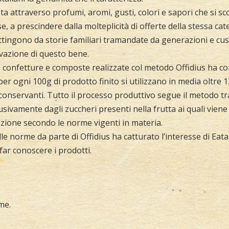
ta attraverso profumi, aromi, gusti, colori e sapori che si sc
e, a prescindere dalla molteplicità di offerte della stessa cate
i attingono da storie familiari tramandate da generazioni e c
vazione di questo bene.
e confetture e composte realizzate col metodo Offidius ha co
per ogni 100g di prodotto finito si utilizzano in media oltre 
onservanti. Tutto il processo produttivo segue il metodo tra
usivamente dagli zuccheri presenti nella frutta ai quali vien
zione secondo le norme vigenti in materia.
elle norme da parte di Offidius ha catturato l’interesse di Eat
far conoscere i prodotti.
me.