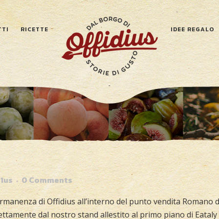
TTI
RICETTE
IDEE REGALO
1us
0 Comments
ermanenza di Offidius all’interno del punto vendita Romano 
tamente dal nostro stand allestito al primo piano di Eataly 